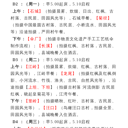
D2
：
（周一）
：早5.00起床，5.10启程
上午：
【石城】
（拍摄晨雾、炊烟、日出、红枫、古
村落、古民居、田园风光等），石城早餐。
【菊径】
（拍摄中国最圆古村落、古民居、小桥流水、田园风光
等）沿途拍摄，严田村午餐。
下午：
【伞厂】
（拍摄非物质文化遗产手工工艺纸伞
制作流程）；
【长溪】
（拍摄红枫、古村落，古民居、
田园风光等），县城晚餐入住酒店。
D3
：（周二）
：早5.00起床，5.10启程
上午：
【江岭】
（拍摄晨雾、炊烟、红枫、古村落、田
园风光等），江岭早餐；
【龙尾】
（拍摄红枫及红枫倒
影、小河流水、竹筏、渔夫、古民、自然风光等），沿
途拍摄【
上坦、下坦
】（拍摄古村落 河流倒影 古民居
红枫，晓起皇菊花等），江湾午餐。
下午：
【篁岭】
（拍摄晒秋、红叶、古村落、古民居、
田园风光等），
【汪口】
（鸟瞰汪口古村，拍摄全景、
田园风光等），县城晚餐入住酒店。
D4
：
（周三）
：早5.00起床，5.10启程