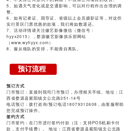
5、如遇天气变化或是交通影响，可以对行程作出合理的调
整。
6、如有记者证、国导证、省级以上会员摄影证等，对这些
实行景区门票优惠的款项，我们将如数退还。
7、活动详情请关注徽艺影像微信（微信号：
hyyx2015），婺源徽艺影像俱乐部网站
（www.wyhyyx.com）
8、服从领队的安排，不能善自离队。
预订流程
预订方式
门市预订：
直接到我司门市预订，办理相关手续。地址：江
西省婺源县紫阳镇文公北路251-14号
电话预订：
拨打咨询/预订电话18079312608，由客服帮助
您完成预订操作。
签约方式
门市签约：
在门市进行签约付款（注：支持POS机刷卡付
款，支付手续费）。 地址：江西省婺源县紫阳镇文公北路