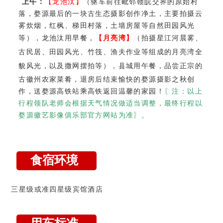
上午：
【龙池汰】
（驱车前往毗邻赣皖交界的原始村
落，婺源最后的一块古生态摄影创作净土，主要拍摄云
雾炊烟，红枫、梯田村落，土墙房屋等自然田园风光
等），龙池汰用早餐
，
【月亮湾】
（拍摄星江河晨雾、
古民居、田园风光、竹筏、渔夫作业等组成的月亮湾全
貌风光，以及撒网摆拍等），
县城用午餐，品尝正宗的
古徽州农家菜肴，退房后结束愉快的婺源摄影之秋创
作，送婺源高铁站乘高铁返回温馨的家园！
〖注：以上
行程领队老师会根据天气情况做适当调整，最终行程以
婺源徽艺影像俱乐部官方网站为准〗。
食宿环境
三星级或准四星级宾馆酒店
用车标准