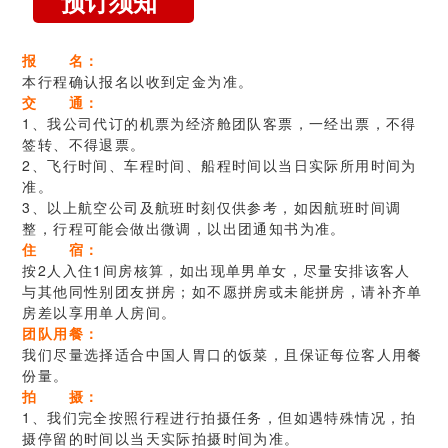
预订须知
报 名：
本行程确认报名以收到定金为准。
交 通：
1、我公司代订的机票为经济舱团队客票，一经出票，不得
签转、不得退票。
2、飞行时间、车程时间、船程时间以当日实际所用时间为
准。
3、以上航空公司及航班时刻仅供参考，如因航班时间调
整，行程可能会做出微调，以出团通知书为准。
住 宿：
按2人入住1间房核算，如出现单男单女，尽量安排该客人
与其他同性别团友拼房；如不愿拼房或未能拼房，请补齐单
房差以享用单人房间。
团队用餐：
我们尽量选择适合中国人胃口的饭菜，且保证每位客人用餐
份量。
拍 摄：
1、我们完全按照行程进行拍摄任务，但如遇特殊情况，拍
摄停留的时间以当天实际拍摄时间为准。