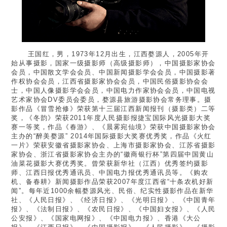
王国红，男，1973年12
月出生，江西婺源人，
2005
年开
始从事摄影，国家一级摄影师（高级摄影师），中国摄影家协会
会员，中国散文学会会员、中国新闻摄影学会会员，中国摄影著
作权协会会员，江西省摄影家协会会员，中国民俗摄影协会会
士，中国人像摄影学会会员，中国电力作家协会会员，中国电视
艺术家协会
DV
委员会委员，婺源县旅游摄影协会常务理事。摄
影作品《冒雪抢修》荣获第十三届江西新闻报刊（摄影类）二等
奖，《冬韵》荣获
2011
年度人民摄影报捷宝国际风光摄影大奖
赛一等奖，作品《春游》、《晨雾宛仙境》荣获中国摄影家协会
主办的“醉美婺源”
2014
年国际摄影大奖赛优秀奖，作品《火红
一片》荣获安徽省摄影家协会、上海市摄影家协会、江苏省摄影
家协会、浙江省摄影家协会主办的“徽商银行杯”第四届中国黄山
油菜花摄影大赛优秀奖。曾荣获新华社（江西）优秀签约摄影
师、江西日报优秀通讯员、中国电力报优秀通讯员等。《购农
机、备春耕》新闻摄影作品荣获
2007
年度江西省
“
十条农机好新
闻
”
。每年近
1000余幅婺源风光、民俗、纪实性摄影作品在新华
社、《人民日报》、《经济日报》、《光明日报》、《中国青年
报》、《法制日报》、《农民日报》、《中国妇女报》、《人民
公安报》、《国家电网报》、《中国电力报》、香港《大公