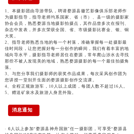
1、本摄影团由导游带队，聘请婺源县徽艺影像俱乐部老师作
为摄影指导，指导老师均系国家、省（市）、县一级的摄影家
协会会员，熟悉婺源当地摄影拍摄点，其作品曾多次在报刊、
杂志中发表，并多次荣获全国、省、市级摄影比赛金、银、铜
大奖。
2、指导老师熟悉当地的每一个村落，准确掌握每一处摄影最
佳时间段，让您把握好每一分创作的瞬间，我们有着丰富的地
域向导水平，摄影指导老师居住在婺源，常年爬山涉水去寻找
那些不被人发现美的地域，熟悉婺源摄影的每一个最佳拍摄角
落。
3、与您分享我们摄影师的获奖作品成果，每次采风创作团为
您讲授一堂别开生面的婺源摄影创作交流课。
4、全程正规旅游车，10人以上成团，每团人数不超过16人。
5、赠送矿泉水及旅游人身意外险。
消息通知
· 6人以上参加“婺源县神舟国旅”任一摄影团，可享受“婺源县