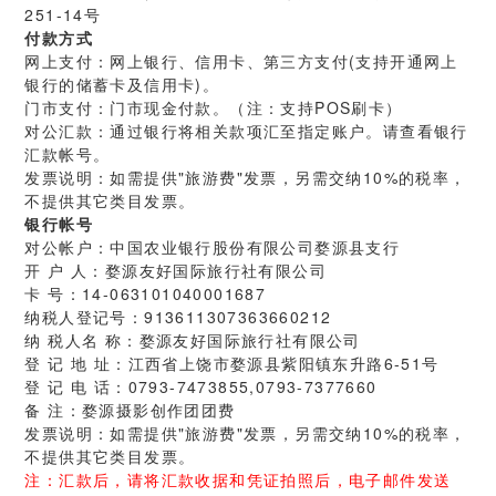
251-14号
付款方式
网上支付：
网上银行、信用卡、第三方支付(支持开通网上
银行的储蓄卡及信用卡)。
门市支付：
门市现金付款。（注：支持POS刷卡）
对公汇款：
通过银行将相关款项汇至指定账户。请查看银行
汇款帐号。
发票说明：
如需提供"旅游费"发票，另需交纳10%的税率，
不提供其它类目发票。
银行帐号
对公帐户：中国农业银行股份有限公司婺源县支行
开 户 人：婺源友好国际旅行社有限公司
卡 号：14-063101040001687
纳税人登记号：913611307363660212
纳 税人名 称：婺源友好国际旅行社有限公司
登 记 地 址：江西省上饶市婺源县紫阳镇东升路6-51号
登 记 电 话：0793-7473855,0793-7377660
备 注：婺源摄影创作团团费
发票说明：
如需提供"旅游费"发票，另需交纳10%的税率，
不提供其它类目发票。
注：汇款后，请将汇款收据和凭证拍照后，电子邮件发送