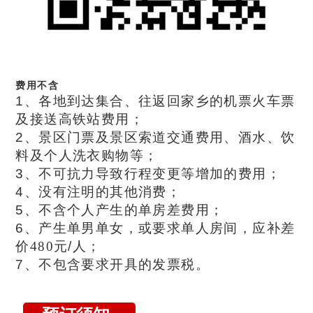
费用不含
1
、各地到达集合、往返回家乡的机票火车票
及
接送高铁站
费用；
2
、
景区门票及景区索道交通费用、
酒水、饮
料及个人洗衣购物等；
3
、不可抗力导致行程变更等增加的费用；
4
、没有注明的其他消费；
5
、不含个人产生的单房差费用；
6
、产生单男单女，或要求单人房间，应补差
价480
元
/
人；
7
、不包含要求开具的
发票税。