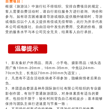
自费项目：
根据《旅游法》中旅行社不得组织、安排自费项目的规定，
客人需要自费活动时，请自行前往服务方进行咨询、询价和
参与。如有语言困难邀请导游或领队提供额外辅助时，导游
或领队仅以个人名义提供有偿或无偿帮助，此行为并非代表
本公司或地接社。自由活动中发生的费用、交易的价格、接
受的服务水平与本公司完全无关，结果客人自行承担。
温馨提示
1、影友备好户外用品、雨具、小手电、摄影用品（镜头选
用广角10mm-20mm，16mm-35mm、中焦以24mm-
70cm为主，长焦以70mm-200mm为适宜）。
2、凡患有不适合活动疾病者不得参加，隐瞒病情者后果自
负。
3、本团是由婺源县神舟国际旅行社有限公司组织的专业摄
影创作团，有别于普通旅游团队，对身体素质有适当的要
求。包括但不限于：较长时间背负自己相机徒步；基本能够
保持与团队主体行进速度与节奏一致；
4、不安排任何形式中的购物，不强加任何项目的收费。