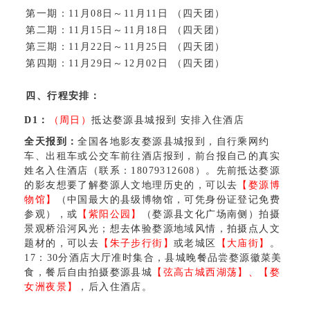
第一期：11月08日～11月11日 （四天团）
第二期：11月15日～11月18日 （四天团）
第三期：11月22日～11月25日 （四天团）
第四期：11月29日～12月02日 （四天团）
四、行程安排：
D1
：
（周日）
抵达婺源县城报到 安排入住酒店
全天报到：
全国各地影友婺源县城报到，自行乘网约
车、出租车或公交车前往酒店报到，前台报自己的真实
姓名入住酒店（联系：18079312608）。先前抵达婺源
的影友想要了解婺源人文地理历史的，可以去
【婺源博
物馆】
（中国最大的县级博物馆，可凭身份证登记免费
参观），或
【紫阳公园】
（婺源县文化广场南侧）拍摄
景观桥沿河风光；想去体验婺源地域风情，拍摄点人文
题材的，可以去
【朱子步行街】
或老城区
【大庙街】
。
17：30分酒店大厅准时集合，
县城晚餐品尝婺源徽菜美
食，餐后自由拍摄婺源县城
【弦高古城西湖荡】、
【婺
女洲夜景】
，后入住酒店。