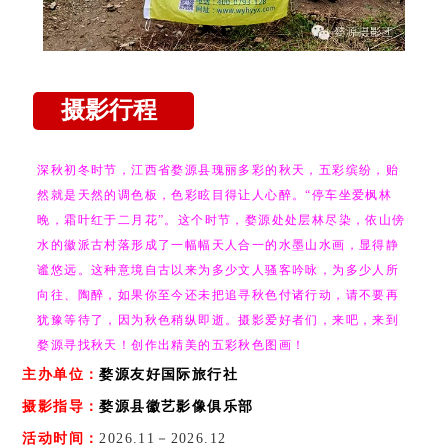
摄影行程
（提示：以
下行程及出
深秋初冬时节，江西省婺源县瑰丽多彩的秋天，五彩缤纷，贻
然就是天然的调色板，色彩眩目得让人心醉。“停车坐爱枫林
团时间仅供
晚，霜叶红于二月花”。这个时节，婺源处处层林尽染，依山傍
参考，最终
水的徽派古村落形成了一幅幅天人合一的水墨山水画，显得静
出行时间与
谧悠远。这种意境自古以来为多少文人骚客吟咏，为多少人所
向往、陶醉，如果你至今还未把追寻秋色付诸行动，请不要再
价格请以合
犹豫等待了，因为秋色稍纵即逝。摄影爱好者们，来吧，来到
同为准。如
婺源寻找秋天！创作出精美的五彩秋色图画！
有疑问请联
主办单位：
婺源友好国际旅行社
系客服：
摄影指导：
婺源县徽艺影像俱乐部
18079312608。）
活动时间：
2026.11－2026.12