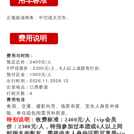
正规旅游商务、中巴或大巴车。
费用说明
（提示：以
费用与时间：
下报价均为
预定总价：2400元/人
预定价格，
VIP优惠价：2300元/人，6人以上成团有打折。
预付定金：1000元/人
可能因为季
出行时间：2026.11-2026.12
节、油价等
出发地点：江西婺源
行程天数：4
客观因素而
费用包含
改变。如有
食宿、交通、摄影向导、场景布置、安全人身意外保
险。单住或包间需另补房差。
疑问请联系
特别说明：
收费标准：2400元/人
（
vip会员
客服：
价：2300元/人，
特指参加过本团或6人以上同
时报名的影友，需提供本人身份证即可享受vip