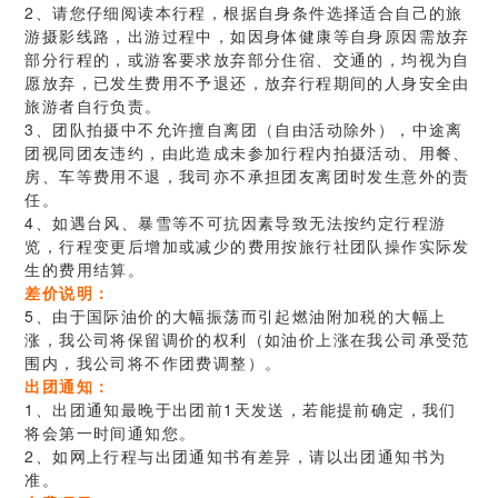
2、请您仔细阅读本行程，根据自身条件选择适合自己的旅
游摄影线路，出游过程中，如因身体健康等自身原因需放弃
部分行程的，或游客要求放弃部分住宿、交通的，均视为自
愿放弃，已发生费用不予退还，放弃行程期间的人身安全由
旅游者自行负责。
3、团队拍摄中不允许擅自离团（自由活动除外），中途离
团视同团友违约，由此造成未参加行程内拍摄活动、用餐、
房、车等费用不退，我司亦不承担团友离团时发生意外的责
任。
4、如遇台风、暴雪等不可抗因素导致无法按约定行程游
览，行程变更后增加或减少的费用按旅行社团队操作实际发
生的费用结算。
差价说明：
5、由于国际油价的大幅振荡而引起燃油附加税的大幅上
涨，我公司将保留调价的权利（如油价上涨在我公司承受范
围内，我公司将不作团费调整）。
出团通知：
1、出团通知最晚于出团前1天发送，若能提前确定，我们
将会第一时间通知您。
2、如网上行程与出团通知书有差异，请以出团通知书为
准。